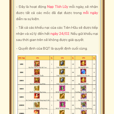
- Đây là hoạt động
Nạp Tích Lũy
mỗi ngày, sẽ nhận
được tất cả các mốc đã đạt được trong
mỗi ngày
diễn ra sự kiện.
- Tất cả các khiếu nại của các Tiên Hữu sẽ được tiếp
nhận và xử lý đến hết
ngày 24/02
. Nếu gửi khiếu nại
sau thời gian trên sẽ không được giải quyết.
- Quyết định của BQT là quyết định cuối cùng.