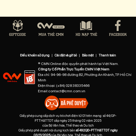
Điều khoản sử dụng
|
Cài đặt và gỡ bỏ
|
Bảo mật
|
Thanh toán
® CMN Online độc quyền phát hành tại Việt Nam.
Công ty Cổ Phần Trực Tuyến CMN Việt Nam
Địa chỉ: 94-96-98 đường B2, Phường An Khánh, TP. Hồ Chí
Minh
Điện thoại:
(+84) 028 38335466
Email:
contact@cmn.com.vn
Giấy phép cung cấp dịch vụ trò chơi điện tử G1 trên mạng: số 44/GP-
PTTH&TTDT cấp ngày 25 tháng 02 năm 2025
của Bộ Văn hóa, Thể thao và Du lịch
Giấy phép phê duyệt nội dung kịch bản
số 492QĐ-PTTH&TTDT ngày
03/11/2025
của Bộ Văn hóa, Thể thao và Du lịch