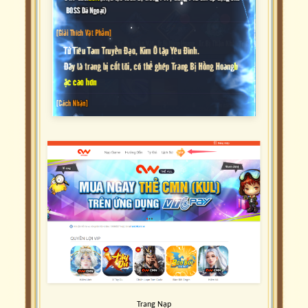
Trang Nạp