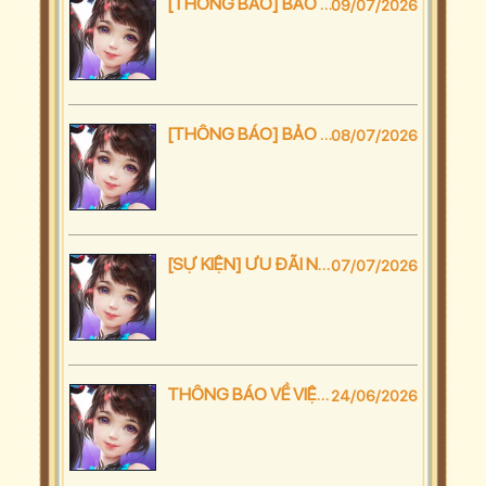
[THÔNG BÁO] BẢO TRÌ GỘP SERVER
09/07/2026
[THÔNG BÁO] BẢO TRÌ NÂNG CẤP MÁY CHỦ
08/07/2026
[SỰ KIỆN] ƯU ĐÃI NGÀY ĐÔI 7-7 NẠP SIÊU HỜI
07/07/2026
THÔNG BÁO VỀ VIỆC CẬP NHẬT THÔNG TIN TÀI KHOẢN
24/06/2026