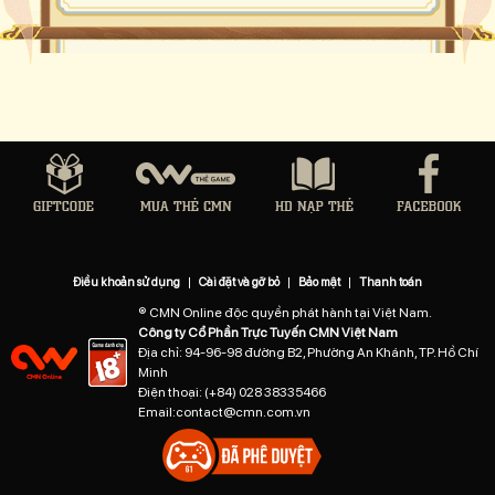
Điều khoản sử dụng
|
Cài đặt và gỡ bỏ
|
Bảo mật
|
Thanh toán
® CMN Online độc quyền phát hành tại Việt Nam.
Công ty Cổ Phần Trực Tuyến CMN Việt Nam
Địa chỉ: 94-96-98 đường B2, Phường An Khánh, TP. Hồ Chí
Minh
Điện thoại:
(+84) 028 38335466
Email:
contact@cmn.com.vn