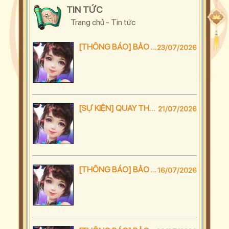
TIN TỨC
Trang chủ
-
Tin tức
[THÔNG BÁO] BẢO TRÌ GỘP SERVER
23/07/2026
[SỰ KIỆN] QUAY THƯỞNG CUỒNG HOAN
21/07/2026
[THÔNG BÁO] BẢO TRÌ NÂNG CẤP MÁY CHỦ
16/07/2026