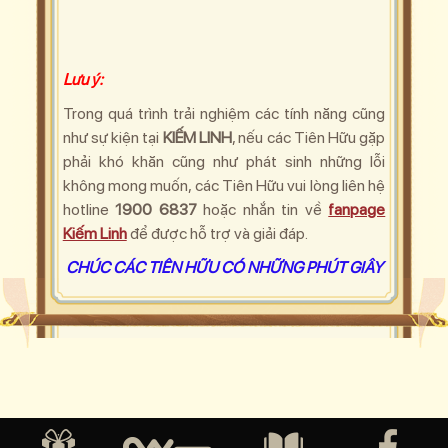
Lưu ý:
Trong quá trình trải nghiệm các tính năng cũng
như sự kiện tại
KIẾM LINH
, nếu các Tiên Hữu
gặp
phải khó khăn cũng như phát sinh những lỗi
không mong muốn, các Tiên Hữu
vui lòng liên hệ
hotline
1900 6837
hoặc nhắn tin về
fanpage
Kiếm Linh
để được hỗ trợ và giải đáp.
CHÚC CÁC TIÊN HỮU CÓ NHỮNG PHÚT GIÂY
THƯ GIÃN CÙNG KIẾM LINH!