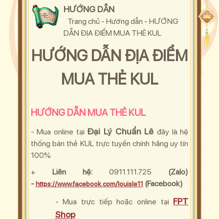
HƯỚNG DẪN
Trang chủ
-
Hướng dẫn
-
HƯỚNG
DẪN ĐỊA ĐIỂM MUA THẺ KUL
HƯỚNG DẪN ĐỊA ĐIỂM
MUA THẺ KUL
HƯỚNG DẪN MUA THẺ KUL
Đại Lý Chuẩn Lê
- Mua online tạ
i
đây là hệ
thống bán thẻ KUL trực tuyến chính hãng uy tín
100%
+
Liên hệ:
0911.111.725
(Zalo)
-
(Facebook)
https://www.facebook.com/louisle11
FPT
- Mua trực tiếp hoặc online tại
Shop