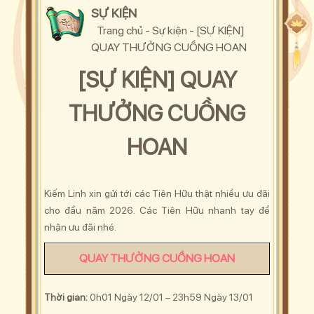
SỰ KIỆN
Trang chủ
-
Sự kiện
-
[SỰ KIỆN]
QUAY THƯỞNG CUỒNG HOAN
[SỰ KIỆN] QUAY
THƯỞNG CUỒNG
HOAN
Kiếm Linh xin gửi tới các Tiên Hữu thật nhiều ưu đãi
cho đầu năm 2026. Các Tiên Hữu nhanh tay để
nhận ưu đãi nhé.
QUAY THƯỞNG CUỒNG HOAN
Thời gian:
0h01 Ngày 12/01 – 23h59 Ngày 13/01