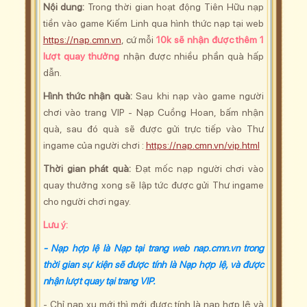
Nội dung:
Trong thời gian hoạt động Tiên Hữu nạp
tiền vào game Kiếm Linh qua hình thức nạp tại web
https://nap.cmn.vn
, cứ mỗi
10k sẽ nhận được thêm 1
lượt quay thưởng
nhận được nhiều phần quà hấp
dẫn.
Hình thức nhận quà:
Sau khi nạp vào game người
chơi vào trang VIP - Nạp Cuồng Hoan, bấm nhận
quà, sau đó quà sẽ được gửi trực tiếp vào Thư
ingame của người chơi :
https://nap.cmn.vn/vip.html
Thời gian phát quà:
Đạt mốc nạp người chơi vào
quay thưởng xong sẽ lập tức được gửi Thư ingame
cho người chơi ngay.
Lưu ý:
-
Nạp hợp lệ là Nạp tại trang web nap.cmn.vn trong
thời gian sự kiện sẽ được tính là Nạp hợp lệ, và được
nhận lượt quay tại trang VIP.
-
Chỉ nạp xu mới thì mới được tính là nạp hợp lệ và