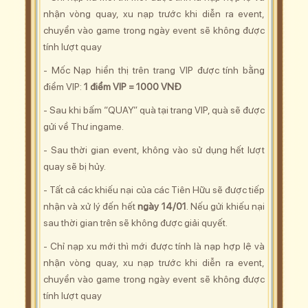
nhận vòng quay, xu nạp trước khi diễn ra event,
chuyển vào game trong ngày event sẽ không được
tính lượt quay
- Mốc Nạp hiển thị trên trang VIP được tính bằng
điểm VIP:
1 điểm VIP = 1000 VNĐ
-
Sau khi bấm “QUAY” quà tại trang VIP, quà sẽ được
gửi về Thư ingame.
-
Sau thời gian event, không vào sử dụng hết lượt
quay sẽ bị hủy.
-
Tất cả các khiếu nại của các Tiên Hữu sẽ được tiếp
nhận và xử lý đến hết
ngày 14/01
. Nếu gửi khiếu nại
sau thời gian trên sẽ không được giải quyết.
-
Chỉ nạp xu mới thì mới được tính là nạp hợp lệ và
nhận vòng quay, xu nạp trước khi diễn ra event,
chuyển vào game trong ngày event sẽ không được
tính lượt quay