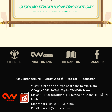
CHÚC CÁC TIÊN HỮU CÓ NHỮNG PHÚT GIÂY
THƯ GIÃN CÙNG KIẾM LINH!
Điều khoản sử dụng
|
Cài đặt và gỡ bỏ
|
Bảo mật
|
Thanh toán
® CMN Online độc quyền phát hành tại Việt Nam.
Công ty Cổ Phần Trực Tuyến CMN Việt Nam
Địa chỉ: 94-96-98 đường B2, Phường An Khánh, TP. Hồ Chí
Minh
Điện thoại:
(+84) 028 38335466
Email:
contact@cmn.com.vn