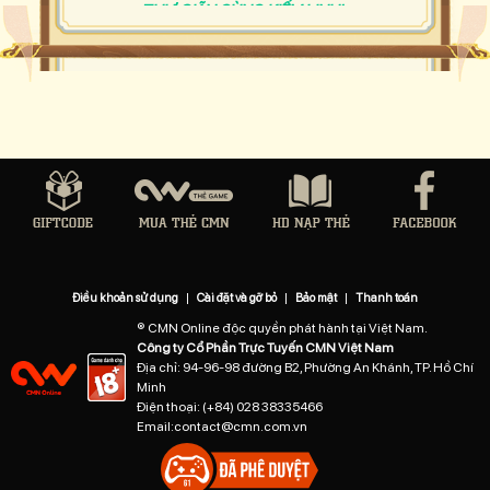
THƯ GIÃN CÙNG KIẾM LINH!
Điều khoản sử dụng
|
Cài đặt và gỡ bỏ
|
Bảo mật
|
Thanh toán
® CMN Online độc quyền phát hành tại Việt Nam.
Công ty Cổ Phần Trực Tuyến CMN Việt Nam
Địa chỉ: 94-96-98 đường B2, Phường An Khánh, TP. Hồ Chí
Minh
Điện thoại:
(+84) 028 38335466
Email:
contact@cmn.com.vn