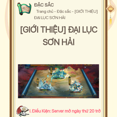
ĐẶC SẮC
Trang chủ
-
Đặc sắc
-
[GIỚI THIỆU]
ĐẠI LỤC SƠN HẢI
[GIỚI THIỆU] ĐẠI LỤC
SƠN HẢI
I. Điều Kiện: Server mở ngày thứ 20 trở